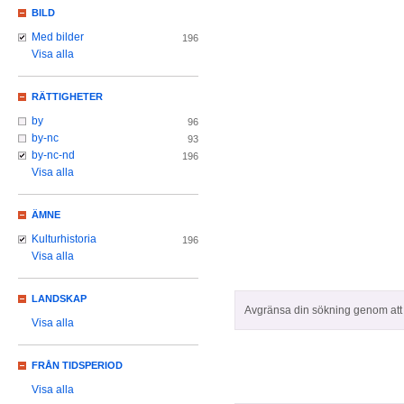
BILD
Med bilder
196
Visa alla
RÄTTIGHETER
by
96
by-nc
93
by-nc-nd
196
Visa alla
ÄMNE
Kulturhistoria
196
Visa alla
LANDSKAP
Avgränsa din sökning genom att z
Visa alla
FRÅN TIDSPERIOD
Visa alla