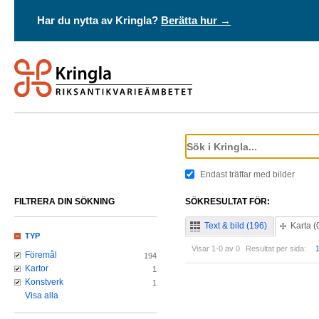
Har du nytta av Kringla?
Berätta hur →
Endast träffar med bilder
FILTRERA DIN SÖKNING
SÖKRESULTAT FÖR:
Text & bild (196)
Karta (
TYP
Visar 1-0 av 0
Resultat per sida:
Föremål
194
Kartor
1
Konstverk
1
Visa alla