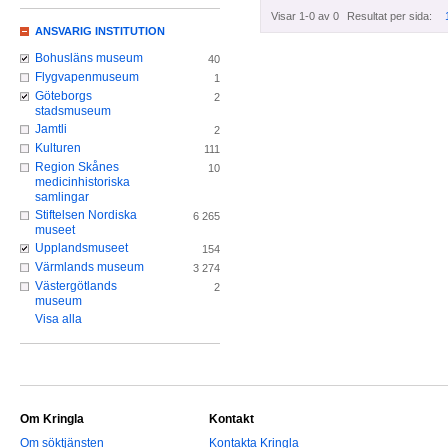
Visar 1-0 av 0
Resultat per sida:
ANSVARIG INSTITUTION
Bohusläns museum
40
Flygvapenmuseum
1
Göteborgs
2
stadsmuseum
Jamtli
2
Kulturen
111
Region Skånes
10
medicinhistoriska
samlingar
Stiftelsen Nordiska
6 265
museet
Upplandsmuseet
154
Värmlands museum
3 274
Västergötlands
2
museum
Visa alla
Om Kringla
Kontakt
Om söktjänsten
Kontakta Kringla