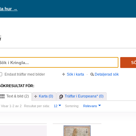
ta hur →
S
Endast träffar med bilder
Sök i karta
·
Detaljerad sök
SÖKRESULTAT FÖR:
Text & bild (2)
Karta (0)
Träffar i Europeana* (0)
Visar 1-2 av 2
Resultat per sida:
12
Sortering:
Relevans