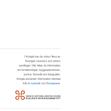
I Kringla kan du söka i flera av
Sveriges museers och arkivs
samlingar. Här hittar du information
om fornlämningar, byggnadsminnen,
kyrkor, föremål och fotografier.
Kringla använder information hämtad
från
K-samsök
och
Europeana
.