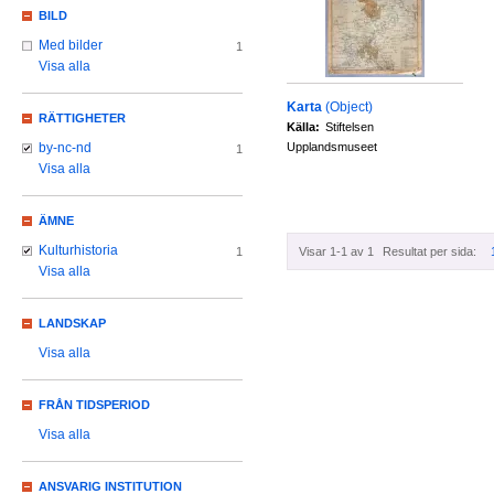
BILD
Med bilder
1
Visa alla
Karta
(Object)
RÄTTIGHETER
Källa:
Stiftelsen
Upplandsmuseet
by-nc-nd
1
Visa alla
ÄMNE
Kulturhistoria
Visar 1-1 av 1
Resultat per sida:
1
Visa alla
LANDSKAP
Visa alla
FRÅN TIDSPERIOD
Visa alla
ANSVARIG INSTITUTION