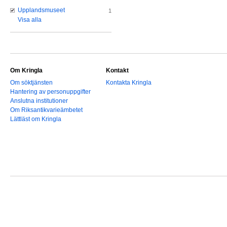
Upplandsmuseet
1
Visa alla
Om Kringla
Kontakt
Om söktjänsten
Kontakta Kringla
Hantering av personuppgifter
Anslutna institutioner
Om Riksantikvarieämbetet
Lättläst om Kringla