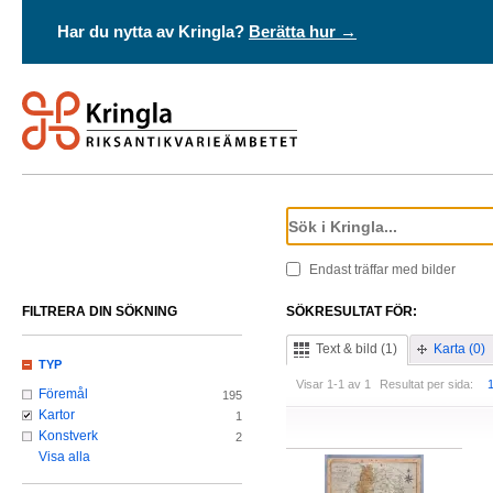
Har du nytta av Kringla?
Berätta hur →
Endast träffar med bilder
FILTRERA DIN SÖKNING
SÖKRESULTAT FÖR:
Text & bild (1)
Karta (0)
TYP
Visar 1-1 av 1
Resultat per sida:
Föremål
195
Kartor
1
Konstverk
2
Visa alla