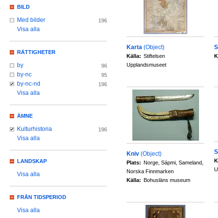
BILD
Med bilder
196
Visa alla
Karta
(Object)
S
RÄTTIGHETER
Källa:
Stiftelsen
K
Upplandsmuseet
by
96
by-nc
95
by-nc-nd
196
Visa alla
ÄMNE
Kulturhistoria
196
Visa alla
S
Kniv
(Object)
K
LANDSKAP
Plats:
Norge, Sápmi, Sameland,
U
Norska Finnmarken
Visa alla
Källa:
Bohusläns museum
FRÅN TIDSPERIOD
Visa alla