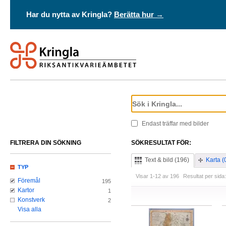
Har du nytta av Kringla?
Berätta hur →
Endast träffar med bilder
FILTRERA DIN SÖKNING
SÖKRESULTAT FÖR:
Text & bild (196)
Karta (
TYP
Visar 1-12 av 196
Resultat per sida:
Föremål
195
Kartor
1
Konstverk
2
Visa alla