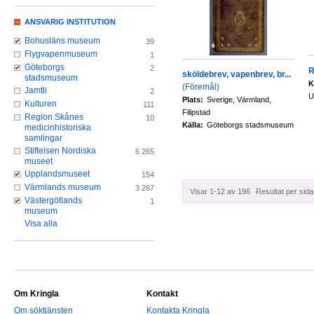
ANSVARIG INSTITUTION
Bohusläns museum
39
Flygvapenmuseum
1
Göteborgs
2
R
sköldebrev, vapenbrev, br...
stadsmuseum
K
(Föremål)
Jamtli
2
U
Plats:
Sverige, Värmland,
Kulturen
111
Filipstad
Region Skånes
10
Källa:
Göteborgs stadsmuseum
medicinhistoriska
samlingar
Stiftelsen Nordiska
6 265
museet
Upplandsmuseet
154
Värmlands museum
3 267
Visar 1-12 av 196
Resultat per sida
Västergötlands
1
museum
Visa alla
Om Kringla
Kontakt
Om söktjänsten
Kontakta Kringla