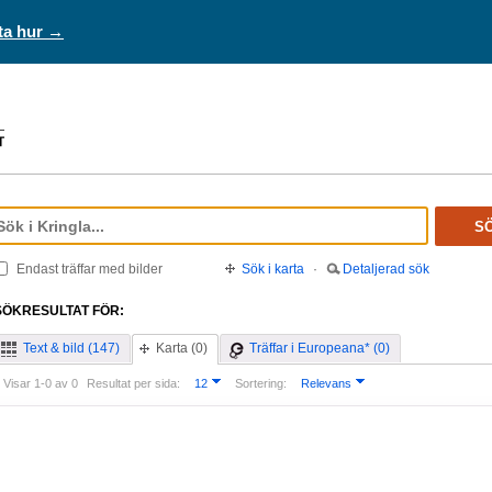
ta hur →
S
Endast träffar med bilder
Sök i karta
·
Detaljerad sök
SÖKRESULTAT FÖR:
Text & bild (147)
Karta (0)
Träffar i Europeana* (0)
Visar 1-0 av 0
Resultat per sida:
12
Sortering:
Relevans