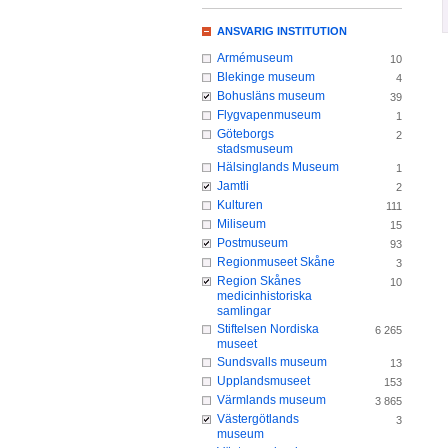
ANSVARIG INSTITUTION
Armémuseum
10
Blekinge museum
4
Bohusläns museum
39
Flygvapenmuseum
1
Göteborgs
2
stadsmuseum
Hälsinglands Museum
1
Jamtli
2
Kulturen
111
Miliseum
15
Postmuseum
93
Regionmuseet Skåne
3
Region Skånes
10
medicinhistoriska
samlingar
Stiftelsen Nordiska
6 265
museet
Sundsvalls museum
13
Upplandsmuseet
153
Värmlands museum
3 865
Västergötlands
3
museum