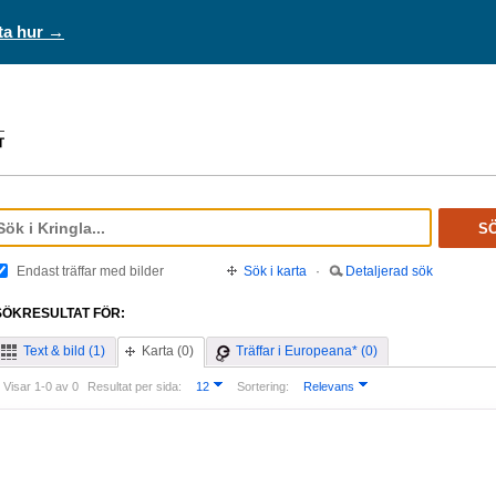
ta hur →
S
Endast träffar med bilder
Sök i karta
·
Detaljerad sök
SÖKRESULTAT FÖR:
Text & bild (1)
Karta (0)
Träffar i Europeana* (0)
Visar 1-0 av 0
Resultat per sida:
12
Sortering:
Relevans