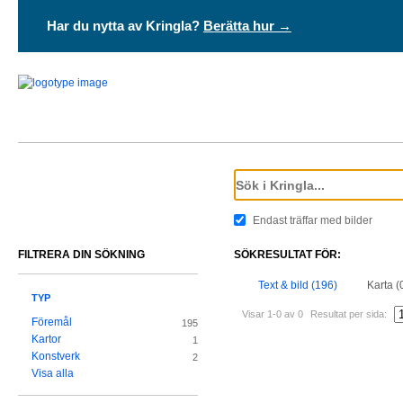
Har du nytta av Kringla?
Berätta hur →
Endast träffar med bilder
FILTRERA DIN SÖKNING
SÖKRESULTAT FÖR:
Text & bild (196)
Karta (
TYP
Visar 1-0 av 0
Resultat per sida:
Föremål
195
Kartor
1
Konstverk
2
Visa alla