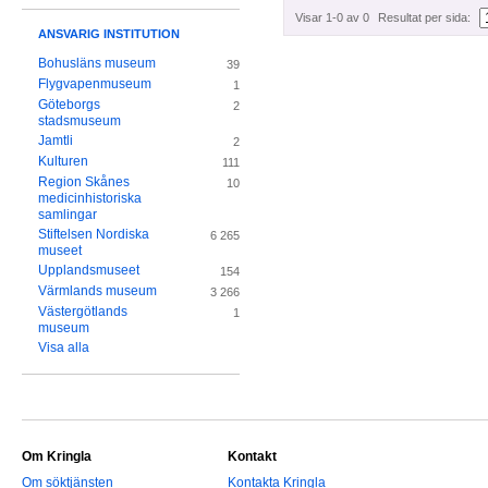
Visar 1-0 av 0
Resultat per sida:
ANSVARIG INSTITUTION
Bohusläns museum
39
Flygvapenmuseum
1
Göteborgs
2
stadsmuseum
Jamtli
2
Kulturen
111
Region Skånes
10
medicinhistoriska
samlingar
Stiftelsen Nordiska
6 265
museet
Upplandsmuseet
154
Värmlands museum
3 266
Västergötlands
1
museum
Visa alla
Om Kringla
Kontakt
Om söktjänsten
Kontakta Kringla