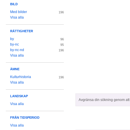
BILD
Med bilder
196
Visa alla
RÄTTIGHETER
by
96
by-nc
95
by-nc-nd
196
Visa alla
ÄMNE
Kulturhistoria
196
Visa alla
LANDSKAP
Avgränsa din sökning genom att z
Visa alla
FRÅN TIDSPERIOD
Visa alla