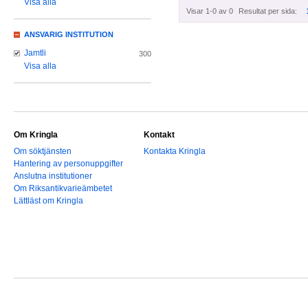
Visa alla
Visar 1-0 av 0
Resultat per sida:
ANSVARIG INSTITUTION
Jamtli
300
Visa alla
Om Kringla
Kontakt
Om söktjänsten
Kontakta Kringla
Hantering av personuppgifter
Anslutna institutioner
Om Riksantikvarieämbetet
Lättläst om Kringla