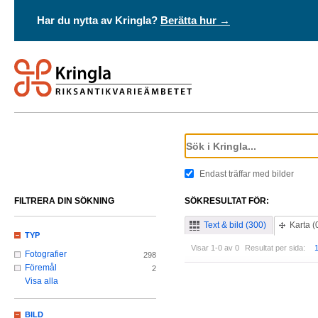
Har du nytta av Kringla?
Berätta hur →
Endast träffar med bilder
FILTRERA DIN SÖKNING
SÖKRESULTAT FÖR:
Text & bild (300)
Karta (
TYP
Visar 1-0 av 0
Resultat per sida:
Fotografier
298
Föremål
2
Visa alla
BILD