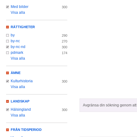
Med bilder
300
Visa alla
RÄTTIGHETER
by
290
by-nc
270
by-nc-nd
300
pdmark
174
Visa alla
ÄMNE
Kulturhistoria
300
Visa alla
LANDSKAP
Avgränsa din sökning genom att z
Hälsingland
300
Visa alla
FRÅN TIDSPERIOD