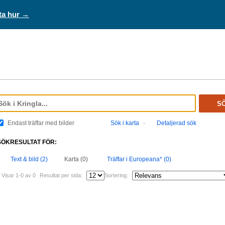
ta hur →
S
Endast träffar med bilder
Sök i karta
·
Detaljerad sök
SÖKRESULTAT FÖR:
Text & bild (2)
Karta (0)
Träffar i Europeana* (0)
Visar 1-0 av 0
Resultat per sida:
Sortering: