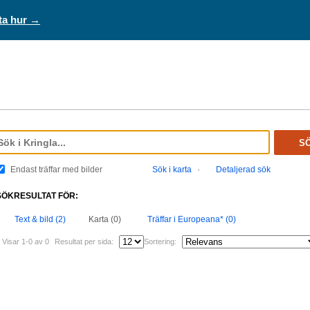
ta hur →
S
Endast träffar med bilder
Sök i karta
·
Detaljerad sök
SÖKRESULTAT FÖR:
Text & bild (2)
Karta (0)
Träffar i Europeana* (0)
Visar 1-0 av 0
Resultat per sida:
Sortering: