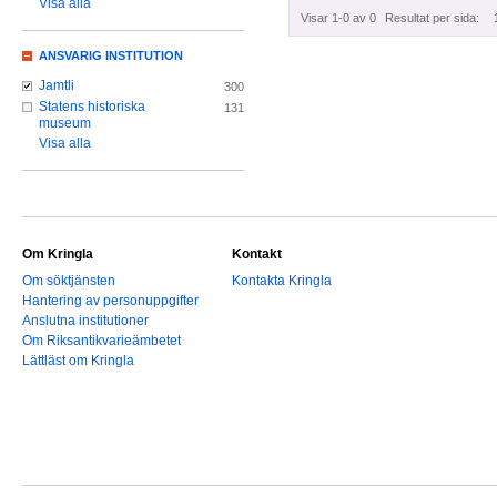
Visa alla
Visar 1-0 av 0
Resultat per sida:
ANSVARIG INSTITUTION
Jamtli
300
Statens historiska
131
museum
Visa alla
Om Kringla
Kontakt
Om söktjänsten
Kontakta Kringla
Hantering av personuppgifter
Anslutna institutioner
Om Riksantikvarieämbetet
Lättläst om Kringla