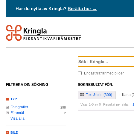
Har du nytta av Kringla?
Berätta hur →
Endast träffar med bilder
FILTRERA DIN SÖKNING
SÖKRESULTAT FÖR:
Text & bild (300)
Karta (
TYP
Visar 1-0 av 0
Resultat per sida:
Fotografier
298
Föremål
2
Visa alla
BILD