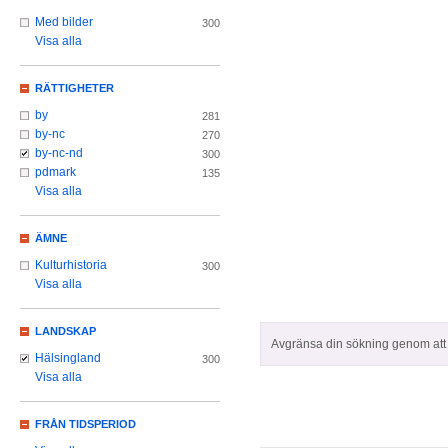
Med bilder
300
Visa alla
RÄTTIGHETER
by
281
by-nc
270
by-nc-nd
300
pdmark
135
Visa alla
ÄMNE
Kulturhistoria
300
Visa alla
LANDSKAP
Avgränsa din sökning genom att z
Hälsingland
300
Visa alla
FRÅN TIDSPERIOD