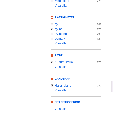
Med bilder
270
Visa alla
RÄTTIGHETER
by
281
by-nc
270
by-nc-nd
298
pdmark
135
Visa alla
ÄMNE
Kulturhistoria
270
Visa alla
LANDSKAP
Hälsingland
270
Visa alla
FRÅN TIDSPERIOD
Visa alla