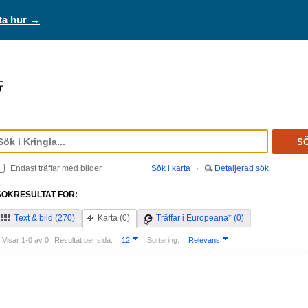
ta hur →
S
Endast träffar med bilder
Sök i karta
·
Detaljerad sök
SÖKRESULTAT FÖR:
Text & bild (270)
Karta (0)
Träffar i Europeana* (0)
Visar 1-0 av 0
Resultat per sida:
12
Sortering:
Relevans