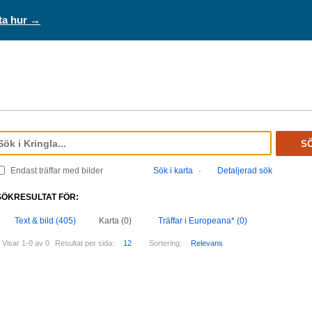
ta hur →
S
Endast träffar med bilder
Sök i karta
·
Detaljerad sök
SÖKRESULTAT FÖR:
Text & bild (405)
Karta (0)
Träffar i Europeana* (0)
Visar 1-0 av 0
Resultat per sida:
12
Sortering:
Relevans