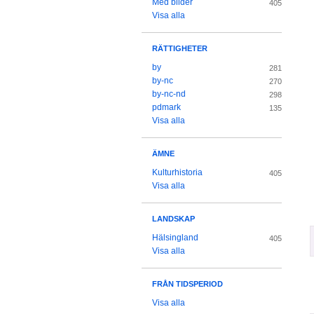
Med bilder
405
Visa alla
RÄTTIGHETER
by
281
by-nc
270
by-nc-nd
298
pdmark
135
Visa alla
ÄMNE
Kulturhistoria
405
Visa alla
LANDSKAP
Hälsingland
405
Visa alla
FRÅN TIDSPERIOD
Visa alla