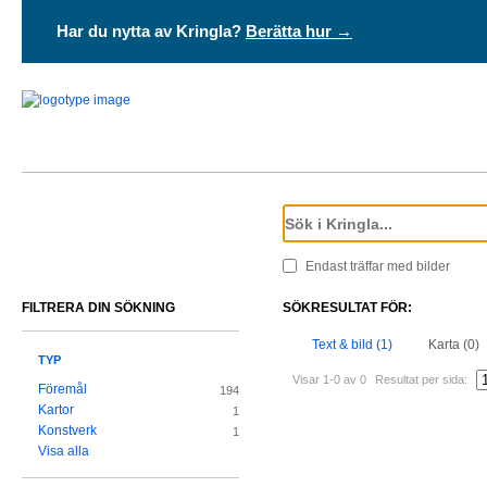
Har du nytta av Kringla?
Berätta hur →
Endast träffar med bilder
FILTRERA DIN SÖKNING
SÖKRESULTAT FÖR:
Text & bild (1)
Karta (0)
TYP
Visar 1-0 av 0
Resultat per sida:
Föremål
194
Kartor
1
Konstverk
1
Visa alla