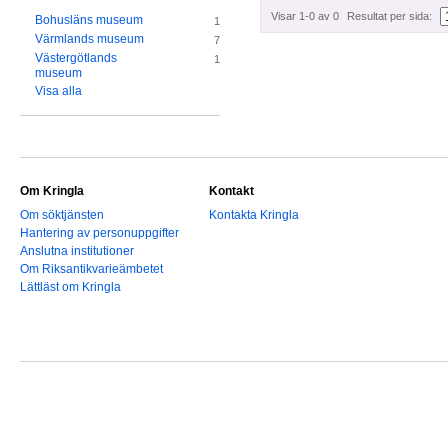
Visar 1-0 av 0
Resultat per sida:
Bohusläns museum
1
Värmlands museum
7
Västergötlands
1
museum
Visa alla
Om Kringla
Kontakt
Om söktjänsten
Kontakta Kringla
Hantering av personuppgifter
Anslutna institutioner
Om Riksantikvarieämbetet
Lättläst om Kringla