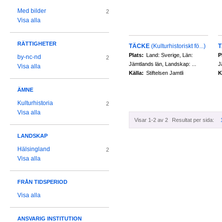
Med bilder
2
Visa alla
RÄTTIGHETER
TÄCKE
(Kulturhistoriskt fö...)
Plats:
Land: Sverige, Län:
P
by-nc-nd
2
Jämtlands län, Landskap: ...
J
Visa alla
Källa:
Stiftelsen Jamtli
K
ÄMNE
Kulturhistoria
2
Visa alla
Visar 1-2 av 2
Resultat per sida:
LANDSKAP
Hälsingland
2
Visa alla
FRÅN TIDSPERIOD
Visa alla
ANSVARIG INSTITUTION