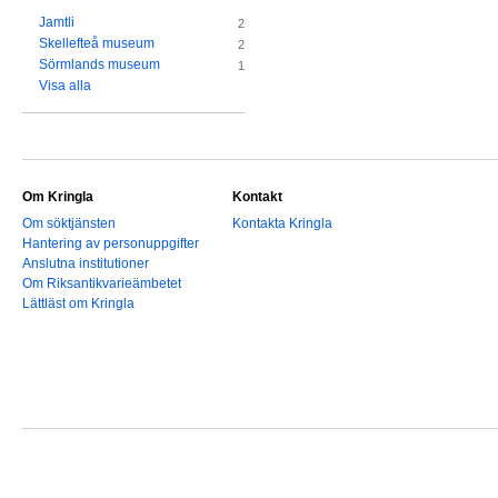
Jamtli
2
Skellefteå museum
2
Sörmlands museum
1
Visa alla
Om Kringla
Kontakt
Om söktjänsten
Kontakta Kringla
Hantering av personuppgifter
Anslutna institutioner
Om Riksantikvarieämbetet
Lättläst om Kringla