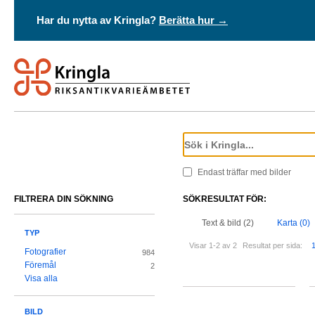
Har du nytta av Kringla?
Berätta hur →
Endast träffar med bilder
FILTRERA DIN SÖKNING
SÖKRESULTAT FÖR:
Text & bild (2)
Karta (0)
TYP
Visar 1-2 av 2
Resultat per sida:
Fotografier
984
Föremål
2
Visa alla
BILD