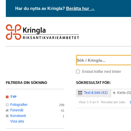
Har du nytta av Kringla?
Berätta hur →
Endast träffar med bilder
FILTRERA DIN SÖKNING
SÖKRESULTAT FÖR:
Text & bild (42)
Karta (0)
TYP
Visar 1-0 av 0
Resultat per sida:
Fotografier
298
Föremål
41
Konstverk
1
Visa alla