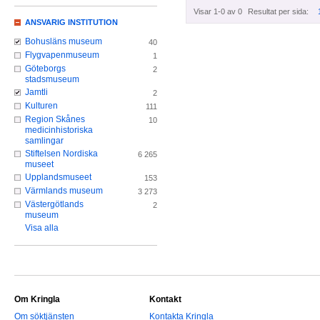
Visar 1-0 av 0
Resultat per sida:
ANSVARIG INSTITUTION
Bohusläns museum
40
Flygvapenmuseum
1
Göteborgs
2
stadsmuseum
Jamtli
2
Kulturen
111
Region Skånes
10
medicinhistoriska
samlingar
Stiftelsen Nordiska
6 265
museet
Upplandsmuseet
153
Värmlands museum
3 273
Västergötlands
2
museum
Visa alla
Om Kringla
Kontakt
Om söktjänsten
Kontakta Kringla