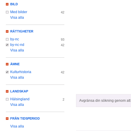
BILD
Med bilder
42
Visa alla
RÄTTIGHETER
by-nc
93
by-nc-nd
42
Visa alla
ÄMNE
Kulturhistoria
42
Visa alla
LANDSKAP
Hälsingland
2
Avgränsa din sökning genom att z
Visa alla
FRÅN TIDSPERIOD
Visa alla