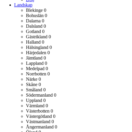
Landskap
Blekinge
0
Bohuslän
0
Dalarna
0
Dalsland
0
Gotland
0
Gästrikland
0
Halland
0
Hälsingland
0
Härjedalen
0
Jämtland
0
Lappland
0
Medelpad
0
Norrbotten
0
Närke
0
Skåne
0
Småland
0
Södermanland
0
Uppland
0
Värmland
0
Västerbotten
0
Västergötland
0
Västmanland
0
Ångermanland
0