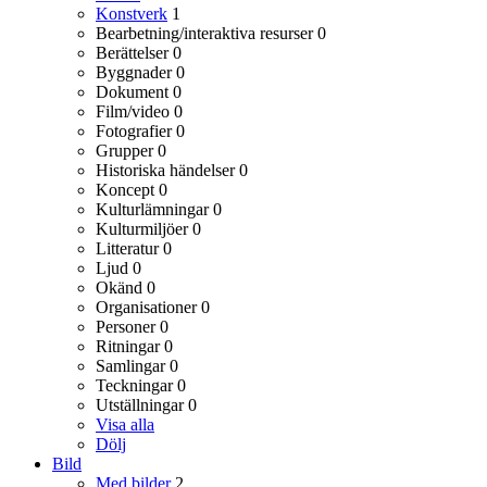
Konstverk
1
Bearbetning/interaktiva resurser
0
Berättelser
0
Byggnader
0
Dokument
0
Film/video
0
Fotografier
0
Grupper
0
Historiska händelser
0
Koncept
0
Kulturlämningar
0
Kulturmiljöer
0
Litteratur
0
Ljud
0
Okänd
0
Organisationer
0
Personer
0
Ritningar
0
Samlingar
0
Teckningar
0
Utställningar
0
Visa alla
Dölj
Bild
Med bilder
2