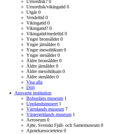
Urnordisk?
0
Urnordisk/vikingatid
0
Utgår
0
Vendeltid
0
Vikingatid
0
Vikingatid?
0
Vikingatid/medeltid
0
Yngre bronsålder
0
Yngre järnålder
0
Yngre mesolitikum
0
Yngre stenålder
0
Äldre bronsålder
0
Äldre järnålder
0
Äldre mesolitikum
0
Äldre stenålder
0
Visa alla
Dölj
Ansvarig institution
Bohusläns museum
1
Upplandsmuseet
1
Värmlands museum
7
Västergötlands museum
1
Aeroseum
0
Ajtte, Svenskt Fjäll- och Samemuseum
0
Apotekarsocieteten
0