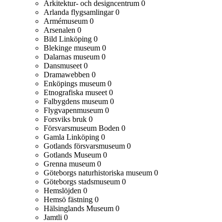
Arkitektur- och designcentrum
0
Arlanda flygsamlingar
0
Armémuseum
0
Arsenalen
0
Bild Linköping
0
Blekinge museum
0
Dalarnas museum
0
Dansmuseet
0
Dramawebben
0
Enköpings museum
0
Etnografiska museet
0
Falbygdens museum
0
Flygvapenmuseum
0
Forsviks bruk
0
Försvarsmuseum Boden
0
Gamla Linköping
0
Gotlands försvarsmuseum
0
Gotlands Museum
0
Grenna museum
0
Göteborgs naturhistoriska museum
0
Göteborgs stadsmuseum
0
Hemslöjden
0
Hemsö fästning
0
Hälsinglands Museum
0
Jamtli
0