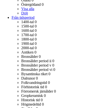
Öland
0
Östergötland
0
Visa alla
Dölj
Från tidsperiod
1400-tal
0
1500-tal
0
1600-tal
0
1700-tal
0
1800-tal
0
1900-tal
0
2000-tal
0
Antiken
0
Bronsålder
0
Bronsålder period ii
0
Bronsålder period v
0
Bronsålder period vi
0
Bysantinska riket
0
Dalrunor
0
Folkvandringstid
0
Förhistorisk tid
0
Förromersk järnålder
0
Gropkeramisk
0
Historisk tid
0
Högmedeltid
0