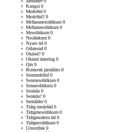
Järnålder
0
Kangxi
0
Medeltid
0
Medeltid?
0
Mellanmesolitikum
0
Mellanneolitikum
0
Mesolitikum
0
Neolitikum
0
Nyare tid
0
Odaterad
0
Okänd?
0
Okänd datering
0
Qin
0
Romersk järnålder
0
Senmedeltid
0
Senmesolitikum
0
Senneolitikum
0
Sentida
0
Sentida?
0
Stenålder
0
Tidig medeltid
0
Tidigmesolitikum
0
Tidigmodern tid
0
Tidigneolitikum
0
Urnordisk
0