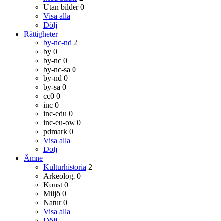
Utan bilder
0
Visa alla
Dölj
Rättigheter
by-nc-nd
2
by
0
by-nc
0
by-nc-sa
0
by-nd
0
by-sa
0
cc0
0
inc
0
inc-edu
0
inc-eu-ow
0
pdmark
0
Visa alla
Dölj
Ämne
Kulturhistoria
2
Arkeologi
0
Konst
0
Miljö
0
Natur
0
Visa alla
Dölj