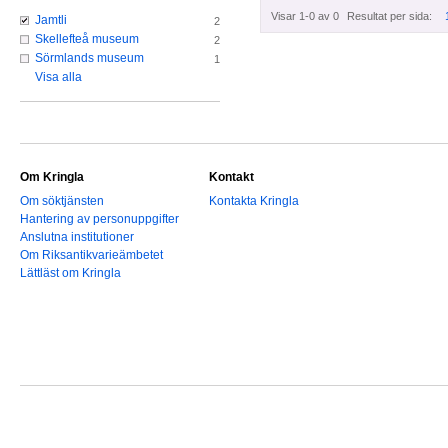
Visar 1-0 av 0
Resultat per sida:
Jamtli
2
Skellefteå museum
2
Sörmlands museum
1
Visa alla
Om Kringla
Kontakt
Om söktjänsten
Kontakta Kringla
Hantering av personuppgifter
Anslutna institutioner
Om Riksantikvarieämbetet
Lättläst om Kringla