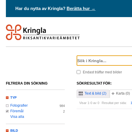
Har du nytta av Kringla?
Berätta hur →
Endast träffar med bilder
FILTRERA DIN SÖKNING
SÖKRESULTAT FÖR:
Text & bild (2)
Karta (0)
TYP
Visar 1-0 av 0
Resultat per sida:
Fotografier
984
Föremål
2
Visa alla
BILD