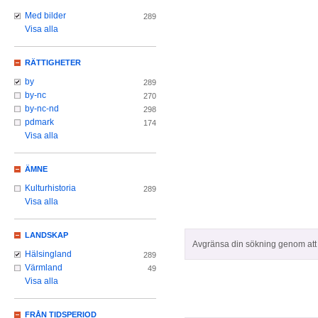
Med bilder
289
Visa alla
RÄTTIGHETER
by
289
by-nc
270
by-nc-nd
298
pdmark
174
Visa alla
ÄMNE
Kulturhistoria
289
Visa alla
LANDSKAP
Avgränsa din sökning genom att z
Hälsingland
289
Värmland
49
Visa alla
FRÅN TIDSPERIOD