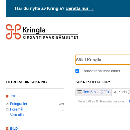
Har du nytta av Kringla?
Berätta hur →
Endast träffar med bilder
FILTRERA DIN SÖKNING
SÖKRESULTAT FÖR:
Text & bild (289)
Karta (
TYP
Visar 1-0 av 0
Resultat per sida:
Fotografier
289
Föremål
1
Visa alla
BILD