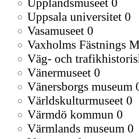
Upplandsmuseet
0
Uppsala universitet
0
Vasamuseet
0
Vaxholms Fästnings 
Väg- och trafikhistori
Vänermuseet
0
Vänersborgs museum
Världskulturmuseet
0
Värmdö kommun
0
Värmlands museum
0