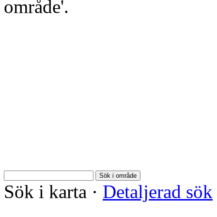
område'.
Sök i område
Sök i karta
·
Detaljerad sök