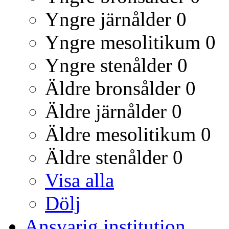
Yngre järnålder
0
Yngre mesolitikum
0
Yngre stenålder
0
Äldre bronsålder
0
Äldre järnålder
0
Äldre mesolitikum
0
Äldre stenålder
0
Visa alla
Dölj
Ansvarig institution