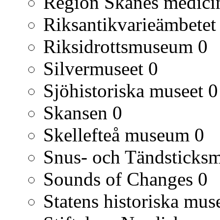
Region Skånes medicin
Riksantikvarieämbetet
Riksidrottsmuseum
0
Silvermuseet
0
Sjöhistoriska museet
0
Skansen
0
Skellefteå museum
0
Snus- och Tändsticks
Sounds of Changes
0
Statens historiska mu