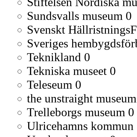
Stiftelsen Nordiska mu
Sundsvalls museum
0
Svenskt Hällristnings
Sveriges hembygdsfö
Teknikland
0
Tekniska museet
0
Teleseum
0
the unstraight museum
Trelleborgs museum
0
Ulricehamns kommun