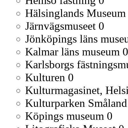
Hemsö fästning
0
Hälsinglands Museum
Järnvägsmuseet
0
Jönköpings läns muse
Kalmar läns museum
Karlsborgs fästnings
Kulturen
0
Kulturmagasinet, Hels
Kulturparken Småland
Köpings museum
0