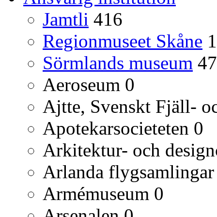
Jamtli
416
Regionmuseet Skåne
1
Sörmlands museum
47
Aeroseum
0
Ajtte, Svenskt Fjäll-
Apotekarsocieteten
0
Arkitektur- och desig
Arlanda flygsamlingar
Armémuseum
0
Arsenalen
0