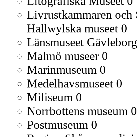
Litografiska Museet
0
Livrustkammaren och S
Hallwylska museet
0
Länsmuseet Gävlebor
Malmö museer
0
Marinmuseum
0
Medelhavsmuseet
0
Miliseum
0
Norrbottens museum
0
Postmuseum
0