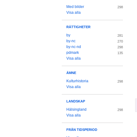
Med bilder
298
Visa alla
RÄTTIGHETER
by
281
by-nc
270
by-nc-nd
298
pdmark
135
Visa alla
ÄMNE
Kulturhistoria
298
Visa alla
LANDSKAP
Hälsingland
298
Visa alla
FRÅN TIDSPERIOD