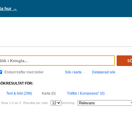
ta hur →
S
Endast träffar med bilder
Sök i karta
·
Detaljerad sök
SÖKRESULTAT FÖR:
Text & bild (298)
Karta (0)
Träffar i Europeana* (0)
Visar 1-0 av 0
Resultat per sida:
Sortering: