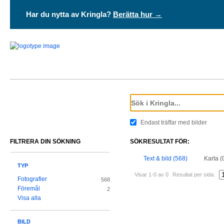
Har du nytta av Kringla?
Berätta hur →
Endast träffar med bilder
FILTRERA DIN SÖKNING
SÖKRESULTAT FÖR:
Text & bild (568)
Karta (
TYP
Visar 1-0 av 0
Resultat per sida:
Fotografier
568
Föremål
2
Visa alla
BILD