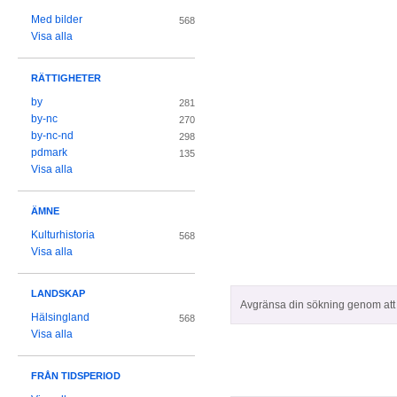
Med bilder
568
Visa alla
RÄTTIGHETER
by
281
by-nc
270
by-nc-nd
298
pdmark
135
Visa alla
ÄMNE
Kulturhistoria
568
Visa alla
LANDSKAP
Avgränsa din sökning genom att z
Hälsingland
568
Visa alla
FRÅN TIDSPERIOD