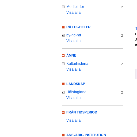
Med bilder
2
Visa alla
RÄTTIGHETER
P
by-nc-nd
2
J
Visa alla
K
ÄMNE
Kulturhistoria
2
Visa alla
LANDSKAP
Hälsingland
2
Visa alla
FRÅN TIDSPERIOD
Visa alla
ANSVARIG INSTITUTION