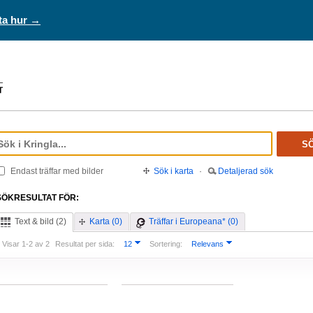
ta hur →
S
Endast träffar med bilder
Sök i karta
·
Detaljerad sök
SÖKRESULTAT FÖR:
Text & bild (2)
Karta (0)
Träffar i Europeana* (0)
Visar 1-2 av 2
Resultat per sida:
12
Sortering:
Relevans