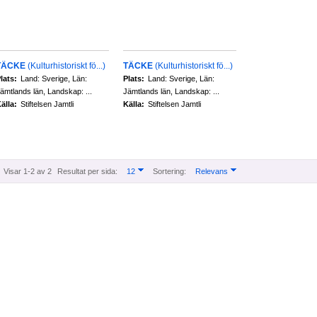
TÄCKE
(Kulturhistoriskt fö...)
TÄCKE
(Kulturhistoriskt fö...)
lats:
Land: Sverige, Län:
Plats:
Land: Sverige, Län:
ämtlands län, Landskap: ...
Jämtlands län, Landskap: ...
älla:
Stiftelsen Jamtli
Källa:
Stiftelsen Jamtli
Visar 1-2 av 2
Resultat per sida:
12
Sortering:
Relevans