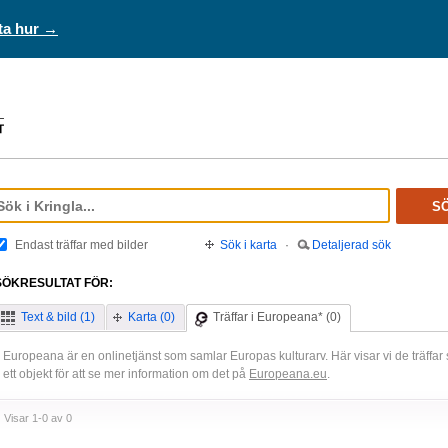
ta hur →
S
Endast träffar med bilder
Sök i karta
·
Detaljerad sök
SÖKRESULTAT FÖR:
Text & bild (1)
Karta (0)
Träffar i Europeana* (0)
Europeana är en onlinetjänst som samlar Europas kulturarv. Här visar vi de träffa
ett objekt för att se mer information om det på
Europeana.eu
.
Visar 1-0 av 0