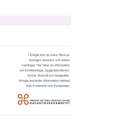
I Kringla kan du söka i flera av
Sveriges museers och arkivs
samlingar. Här hittar du information
om fornlämningar, byggnadsminnen,
kyrkor, föremål och fotografier.
Kringla använder information hämtad
från
K-samsök
och
Europeana
.