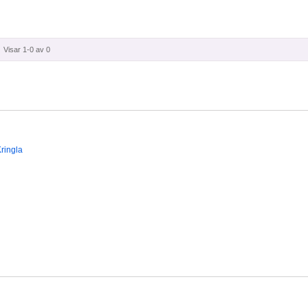
Visar 1-0 av 0
ringla