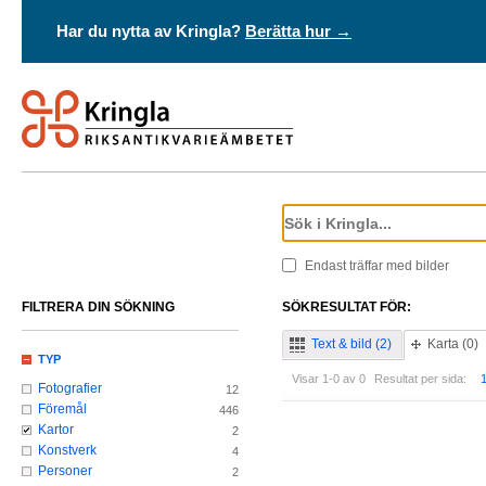
Har du nytta av Kringla?
Berätta hur →
Endast träffar med bilder
FILTRERA DIN SÖKNING
SÖKRESULTAT FÖR:
Text & bild (2)
Karta (0)
TYP
Visar 1-0 av 0
Resultat per sida:
Fotografier
12
Föremål
446
Kartor
2
Konstverk
4
Personer
2