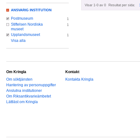
Visar 1-0 av 0
Resultat per sida:
ANSVARIG INSTITUTION
Postmuseum
1
Stiftelsen Nordiska
1
museet
Upplandsmuseet
1
Visa alla
Om Kringla
Kontakt
Om söktjänsten
Kontakta Kringla
Hantering av personuppgifter
Anslutna institutioner
Om Riksantikvarieämbetet
Lättläst om Kringla