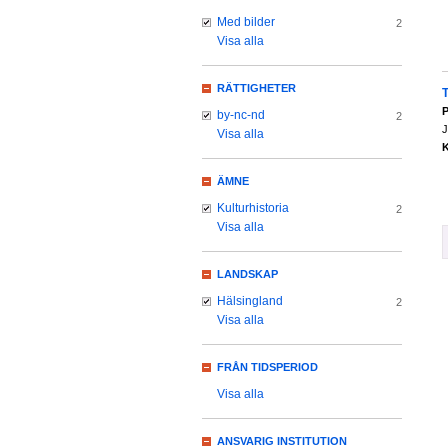
Med bilder
2
Visa alla
RÄTTIGHETER
P
by-nc-nd
2
J
Visa alla
K
ÄMNE
Kulturhistoria
2
Visa alla
LANDSKAP
Hälsingland
2
Visa alla
FRÅN TIDSPERIOD
Visa alla
ANSVARIG INSTITUTION