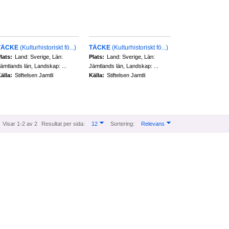
TÄCKE
(Kulturhistoriskt fö...)
TÄCKE
(Kulturhistoriskt fö...)
lats:
Land: Sverige, Län:
Plats:
Land: Sverige, Län:
ämtlands län, Landskap: ...
Jämtlands län, Landskap: ...
älla:
Stiftelsen Jamtli
Källa:
Stiftelsen Jamtli
Visar 1-2 av 2
Resultat per sida:
12
Sortering:
Relevans