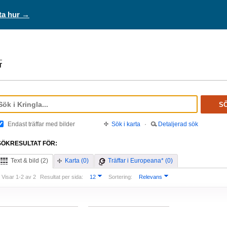
ta hur →
S
Endast träffar med bilder
Sök i karta
·
Detaljerad sök
SÖKRESULTAT FÖR:
Text & bild (2)
Karta (0)
Träffar i Europeana* (0)
Visar 1-2 av 2
Resultat per sida:
12
Sortering:
Relevans