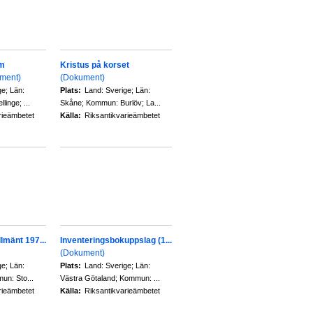
om
Kristus på korset
ment)
(Dokument)
ge; Län:
Plats:
Land: Sverige; Län:
inge; ...
Skåne; Kommun: Burlöv; La...
rieämbetet
Källa:
Riksantikvarieämbetet
lmänt 197...
Inventeringsbokuppslag (1...
(Dokument)
ge; Län:
Plats:
Land: Sverige; Län:
un: Sto...
Västra Götaland; Kommun: ...
rieämbetet
Källa:
Riksantikvarieämbetet