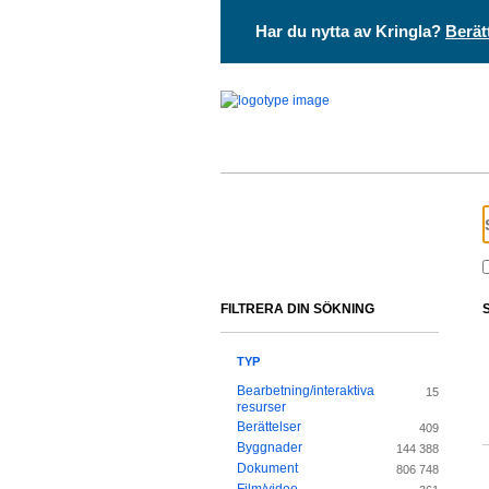
Har du nytta av Kringla?
Berät
FILTRERA DIN SÖKNING
TYP
Bearbetning/interaktiva
15
resurser
Berättelser
409
Byggnader
144 388
Dokument
806 748