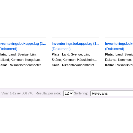
nventeringsbokuppslag (1...
Inventeringsbokuppslag (1...
Inventeringsboku
(Dokument)
(Dokument)
(Dokument)
lats:
Land: Sverige; Län:
Plats:
Land: Sverige; Län:
Plats:
Land: Sveri
alland; Kommun: Kungsbac...
Skåne; Kommun: Hässleholm...
Dalarna; Kommun: 
älla:
Riksantikvarieämbetet
Källa:
Riksantikvarieämbetet
Källa:
Riksantikva
Visar 1-12 av 806 748
Resultat per sida:
Sortering: