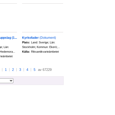
ppslag (1...
Kyrkofader
(Dokument)
Plats:
Land: Sverige; Län:
ge; Län:
Stockholm; Kommun: Ekerö;...
Hedemora...
Källa:
Riksantikvarieämbetet
rieämbetet
1
2
3
4
5
av 67229