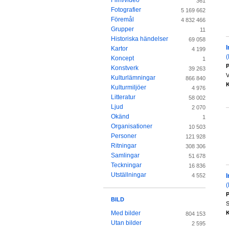
Film/video
361
Fotografier
5 169 662
Föremål
4 832 466
Grupper
11
Historiska händelser
69 058
I
Kartor
4 199
Koncept
1
P
Konstverk
39 263
V
Kulturlämningar
866 840
K
Kulturmiljöer
4 976
Litteratur
58 002
Ljud
2 070
Okänd
1
Organisationer
10 503
Personer
121 928
Ritningar
308 306
Samlingar
51 678
Teckningar
16 836
Utställningar
I
4 552
P
BILD
S
K
Med bilder
804 153
Utan bilder
2 595