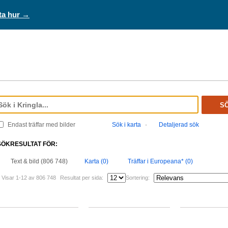
ta hur →
S
Endast träffar med bilder
Sök i karta
·
Detaljerad sök
SÖKRESULTAT FÖR:
Text & bild (806 748)
Karta (0)
Träffar i Europeana* (0)
Visar 1-12 av 806 748
Resultat per sida:
Sortering: