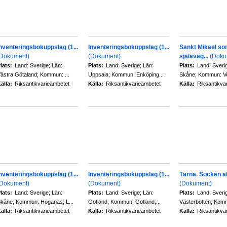
nventeringsbokuppslag (1...
Inventeringsbokuppslag (1...
Sankt Mikael s
(Dokument)
(Dokument)
själaväg...
(Doku
lats:
Land: Sverige; Län:
Plats:
Land: Sverige; Län:
Plats:
Land: Sveri
ästra Götaland; Kommun: ...
Uppsala; Kommun: Enköping...
Skåne; Kommun: Vell
älla:
Riksantikvarieämbetet
Källa:
Riksantikvarieämbetet
Källa:
Riksantikva
nventeringsbokuppslag (1...
Inventeringsbokuppslag (1...
Tärna. Socken al
(Dokument)
(Dokument)
(Dokument)
lats:
Land: Sverige; Län:
Plats:
Land: Sverige; Län:
Plats:
Land: Sveri
kåne; Kommun: Höganäs; L...
Gotland; Kommun: Gotland;...
Västerbotten; Komm
älla:
Riksantikvarieämbetet
Källa:
Riksantikvarieämbetet
Källa:
Riksantikva