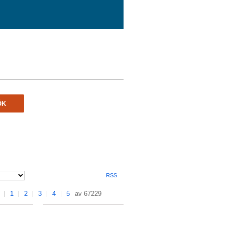
ÖK
RSS
1
2
3
4
5
av 67229