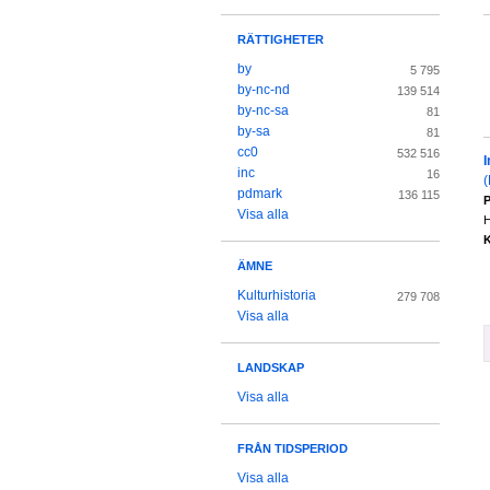
RÄTTIGHETER
by
5 795
by-nc-nd
139 514
by-nc-sa
81
by-sa
81
cc0
532 516
I
inc
16
pdmark
136 115
P
Visa alla
H
K
ÄMNE
Kulturhistoria
279 708
Visa alla
LANDSKAP
Visa alla
FRÅN TIDSPERIOD
Visa alla