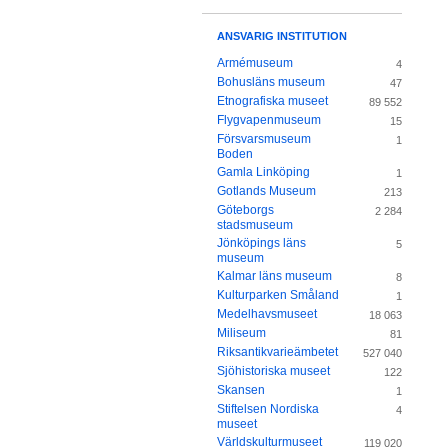
ANSVARIG INSTITUTION
Armémuseum
4
Bohusläns museum
47
Etnografiska museet
89 552
Flygvapenmuseum
15
Försvarsmuseum
1
Boden
Gamla Linköping
1
Gotlands Museum
213
Göteborgs
2 284
stadsmuseum
Jönköpings läns
5
museum
Kalmar läns museum
8
Kulturparken Småland
1
Medelhavsmuseet
18 063
Miliseum
81
Riksantikvarieämbetet
527 040
Sjöhistoriska museet
122
Skansen
1
Stiftelsen Nordiska
4
museet
Världskulturmuseet
119 020