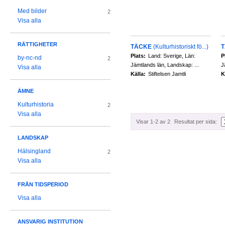
Med bilder
2
Visa alla
RÄTTIGHETER
TÄCKE
(Kulturhistoriskt fö...)
Plats:
Land: Sverige, Län:
P
by-nc-nd
2
Jämtlands län, Landskap: ...
J
Visa alla
Källa:
Stiftelsen Jamtli
K
ÄMNE
Kulturhistoria
2
Visa alla
Visar 1-2 av 2
Resultat per sida:
LANDSKAP
Hälsingland
2
Visa alla
FRÅN TIDSPERIOD
Visa alla
ANSVARIG INSTITUTION