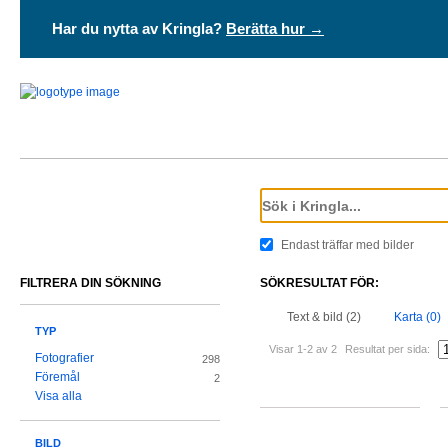
Har du nytta av Kringla?
Berätta hur →
Endast träffar med bilder
FILTRERA DIN SÖKNING
SÖKRESULTAT FÖR:
Text & bild (2)
Karta (0)
TYP
Visar 1-2 av 2
Resultat per sida:
Fotografier
298
Föremål
2
Visa alla
BILD