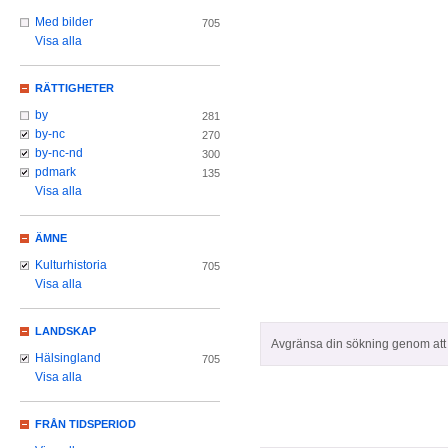
Med bilder
705
Visa alla
RÄTTIGHETER
by
281
by-nc
270
by-nc-nd
300
pdmark
135
Visa alla
ÄMNE
Kulturhistoria
705
Visa alla
LANDSKAP
Avgränsa din sökning genom att z
Hälsingland
705
Visa alla
FRÅN TIDSPERIOD