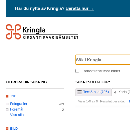
Har du nytta av Kringla?
Berätta hur →
Endast träffar med bilder
FILTRERA DIN SÖKNING
SÖKRESULTAT FÖR:
Text & bild (705)
Karta (
TYP
Visar 1-0 av 0
Resultat per sida:
Fotografier
703
Föremål
2
Visa alla
BILD