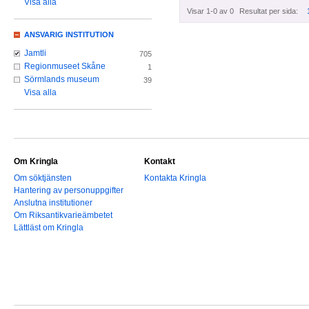
Visa alla
Visar 1-0 av 0
Resultat per sida:
ANSVARIG INSTITUTION
Jamtli
705
Regionmuseet Skåne
1
Sörmlands museum
39
Visa alla
Om Kringla
Kontakt
Om söktjänsten
Kontakta Kringla
Hantering av personuppgifter
Anslutna institutioner
Om Riksantikvarieämbetet
Lättläst om Kringla