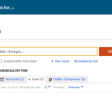
ta hur →
S
Endast träffar med bilder
Sök i karta
·
Detaljerad sök
SÖKRESULTAT FÖR:
Text & bild (2)
Karta (0)
Träffar i Europeana* (0)
Visar 1-0 av 0
Resultat per sida:
12
Sortering:
Relevans