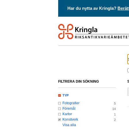
Har du nytta av Kringla?
Berät
FILTRERA DIN SÖKNING
TYP
Fotografier
5
Föremål
14
Kartor
1
Konstverk
2
Visa alla