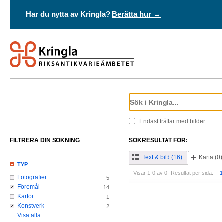
Har du nytta av Kringla?
Berätta hur →
Endast träffar med bilder
FILTRERA DIN SÖKNING
SÖKRESULTAT FÖR:
Text & bild (16)
Karta (0)
TYP
Visar 1-0 av 0
Resultat per sida:
Fotografier
5
Föremål
14
Kartor
1
Konstverk
2
Visa alla