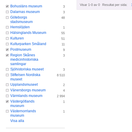
Visar 1-0 av 0
Resultat per sida:
Bohusläns museum
3
Dalarnas museum
3
Göteborgs
48
stadsmuseum
Hemslöjden
1
Hälsinglands Museum
55
Kulturen
51
Kulturparken Småland
11
Postmuseum
9
Region Skånes
3
medicinhistoriska
samlingar
Sjöhistoriska museet
3
Stiftelsen Nordiska
8 510
museet
Upplandsmuseet
2
Vänersborgs museum
4
Värmlands museum
2 994
Västergötlands
1
museum
Västernorrlands
1
museum
Visa alla