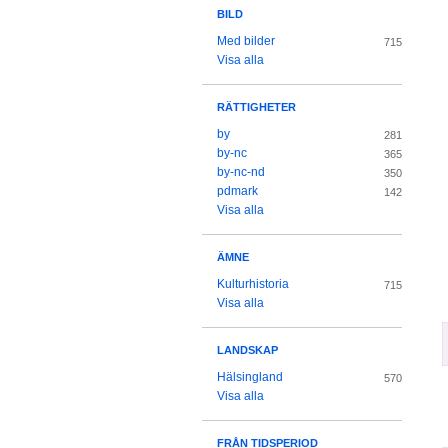
BILD
Med bilder
715
Visa alla
RÄTTIGHETER
by
281
by-nc
365
by-nc-nd
350
pdmark
142
Visa alla
ÄMNE
Kulturhistoria
715
Visa alla
LANDSKAP
Hälsingland
570
Visa alla
FRÅN TIDSPERIOD