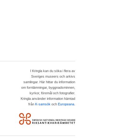
I Kringla kan du söka i flera av
Sveriges museers och arkivs
samlingar. Här hittar du information
om fornlämningar, byggnadsminnen,
kyrkor, föremål och fotografier.
Kringla använder information hämtad
från
K-samsök
och
Europeana
.