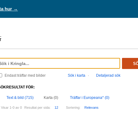
ta hur →
S
Endast träffar med bilder
Sök i karta
·
Detaljerad sök
SÖKRESULTAT FÖR:
Text & bild (715)
Karta (0)
Träffar i Europeana* (0)
Visar 1-0 av 0
Resultat per sida:
12
Sortering:
Relevans