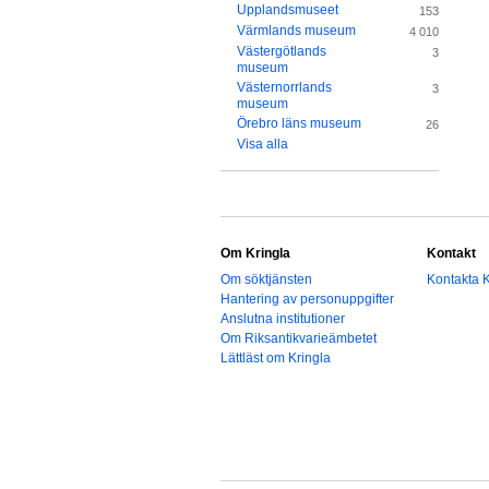
Upplandsmuseet
153
Värmlands museum
4 010
Västergötlands
3
museum
Västernorrlands
3
museum
Örebro läns museum
26
Visa alla
Om Kringla
Kontakt
Om söktjänsten
Kontakta K
Hantering av personuppgifter
Anslutna institutioner
Om Riksantikvarieämbetet
Lättläst om Kringla