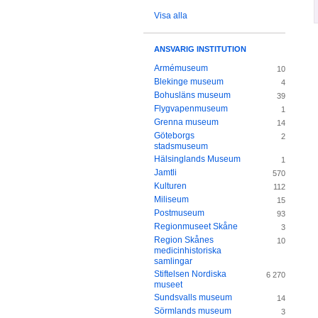
Visa alla
ANSVARIG INSTITUTION
Armémuseum
10
Blekinge museum
4
Bohusläns museum
39
Flygvapenmuseum
1
Grenna museum
14
Göteborgs
2
stadsmuseum
Hälsinglands Museum
1
Jamtli
570
Kulturen
112
Miliseum
15
Postmuseum
93
Regionmuseet Skåne
3
Region Skånes
10
medicinhistoriska
samlingar
Stiftelsen Nordiska
6 270
museet
Sundsvalls museum
14
Sörmlands museum
3