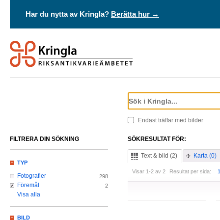
Har du nytta av Kringla?
Berätta hur →
Endast träffar med bilder
FILTRERA DIN SÖKNING
SÖKRESULTAT FÖR:
Text & bild (2)
Karta (0)
TYP
Visar 1-2 av 2
Resultat per sida:
Fotografier
298
Föremål
2
Visa alla
BILD