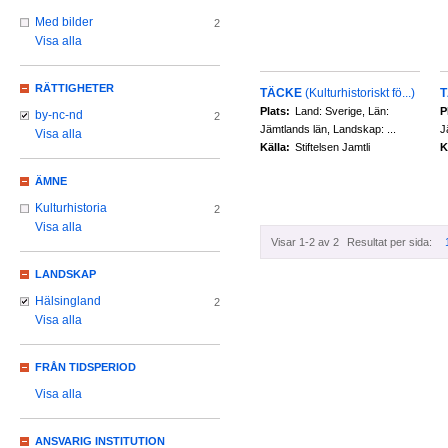
Med bilder
2
Visa alla
RÄTTIGHETER
TÄCKE
(Kulturhistoriskt fö...)
Plats:
Land: Sverige, Län:
P
by-nc-nd
2
Jämtlands län, Landskap: ...
J
Visa alla
Källa:
Stiftelsen Jamtli
K
ÄMNE
Kulturhistoria
2
Visa alla
Visar 1-2 av 2
Resultat per sida:
LANDSKAP
Hälsingland
2
Visa alla
FRÅN TIDSPERIOD
Visa alla
ANSVARIG INSTITUTION