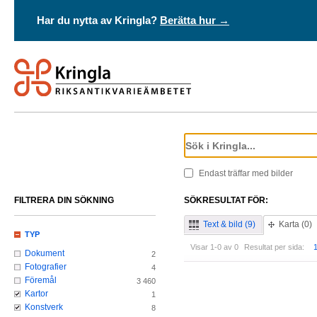
Har du nytta av Kringla?
Berätta hur →
Endast träffar med bilder
FILTRERA DIN SÖKNING
SÖKRESULTAT FÖR:
Text & bild (9)
Karta (0)
TYP
Visar 1-0 av 0
Resultat per sida:
Dokument
2
Fotografier
4
Föremål
3 460
Kartor
1
Konstverk
8