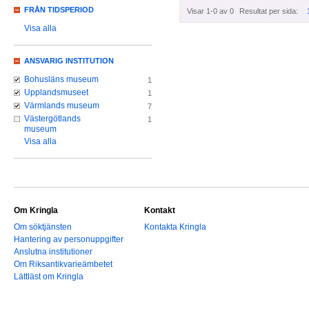
FRÅN TIDSPERIOD
Visar 1-0 av 0
Resultat per sida:
Visa alla
ANSVARIG INSTITUTION
Bohusläns museum
1
Upplandsmuseet
1
Värmlands museum
7
Västergötlands
1
museum
Visa alla
Om Kringla
Kontakt
Om söktjänsten
Kontakta Kringla
Hantering av personuppgifter
Anslutna institutioner
Om Riksantikvarieämbetet
Lättläst om Kringla