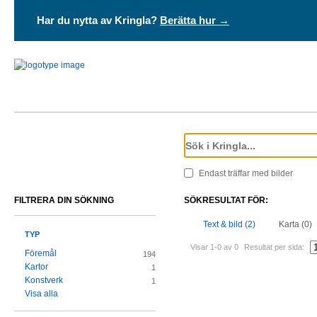
Har du nytta av Kringla?
Berätta hur →
Endast träffar med bilder
FILTRERA DIN SÖKNING
SÖKRESULTAT FÖR:
Text & bild (2)
Karta (0)
TYP
Visar 1-0 av 0
Resultat per sida:
Föremål
194
Kartor
1
Konstverk
1
Visa alla