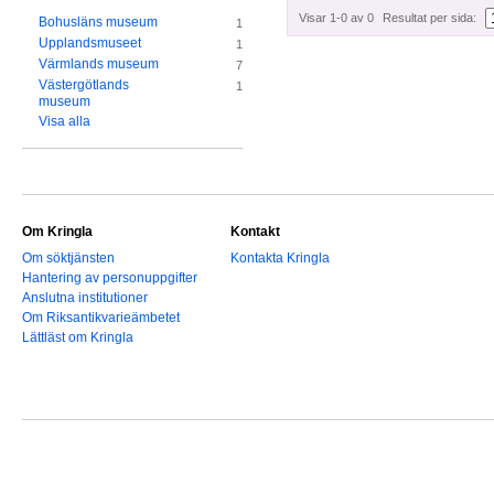
Visar 1-0 av 0
Resultat per sida:
Bohusläns museum
1
Upplandsmuseet
1
Värmlands museum
7
Västergötlands
1
museum
Visa alla
Om Kringla
Kontakt
Om söktjänsten
Kontakta Kringla
Hantering av personuppgifter
Anslutna institutioner
Om Riksantikvarieämbetet
Lättläst om Kringla