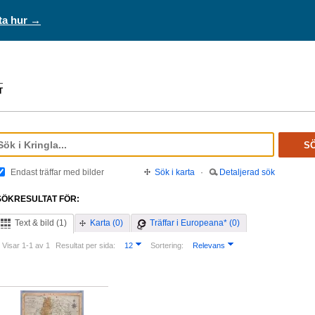
ta hur →
S
Endast träffar med bilder
Sök i karta
·
Detaljerad sök
SÖKRESULTAT FÖR:
Text & bild (1)
Karta (0)
Träffar i Europeana* (0)
Visar 1-1 av 1
Resultat per sida:
12
Sortering:
Relevans