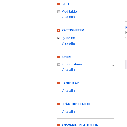
BILD
Med bilder
1
Visa alla
RÄTTIGHETER
K
U
by-nc-nd
1
Visa alla
ÄMNE
Kulturhistoria
1
Visa alla
LANDSKAP
Visa alla
FRÅN TIDSPERIOD
Visa alla
ANSVARIG INSTITUTION