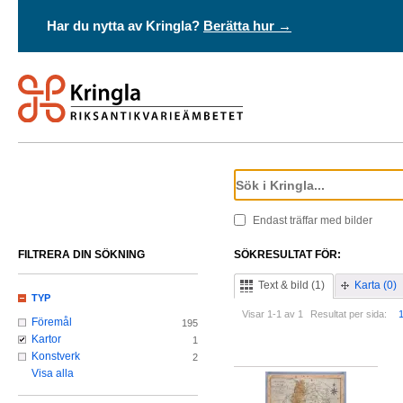
Har du nytta av Kringla?
Berätta hur →
Endast träffar med bilder
FILTRERA DIN SÖKNING
SÖKRESULTAT FÖR:
Text & bild (1)
Karta (0)
TYP
Visar 1-1 av 1
Resultat per sida:
Föremål
195
Kartor
1
Konstverk
2
Visa alla