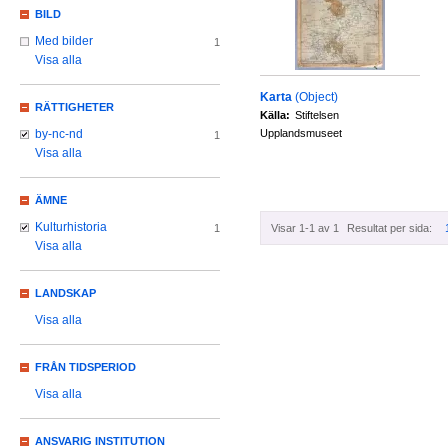
BILD
Med bilder
1
Visa alla
Karta
(Object)
RÄTTIGHETER
Källa:
Stiftelsen
Upplandsmuseet
by-nc-nd
1
Visa alla
ÄMNE
Kulturhistoria
Visar 1-1 av 1
Resultat per sida:
1
Visa alla
LANDSKAP
Visa alla
FRÅN TIDSPERIOD
Visa alla
ANSVARIG INSTITUTION