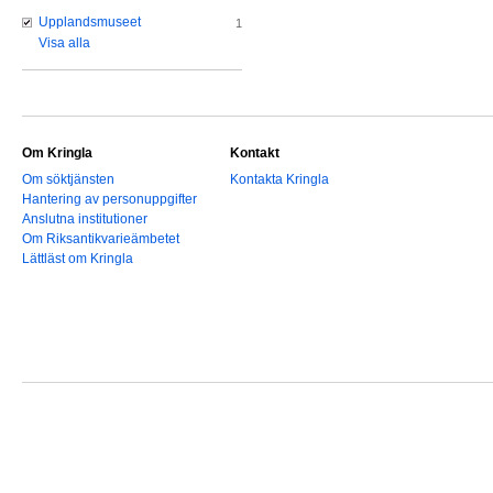
Upplandsmuseet
1
Visa alla
Om Kringla
Kontakt
Om söktjänsten
Kontakta Kringla
Hantering av personuppgifter
Anslutna institutioner
Om Riksantikvarieämbetet
Lättläst om Kringla