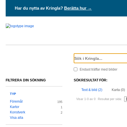
Har du nytta av Kringla?
Berätta hur →
Endast träffar med bilder
FILTRERA DIN SÖKNING
SÖKRESULTAT FÖR:
Text & bild (2)
Karta (0)
TYP
Visar 1-0 av 0
Resultat per sida:
Föremål
195
Kartor
1
Konstverk
2
Visa alla