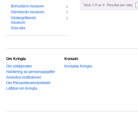
Visar 1-0 av 0
Resultat per sida:
Bohusläns museum
1
Värmlands museum
7
Västergötlands
1
museum
Visa alla
Om Kringla
Kontakt
Om söktjänsten
Kontakta Kringla
Hantering av personuppgifter
Anslutna institutioner
Om Riksantikvarieämbetet
Lättläst om Kringla