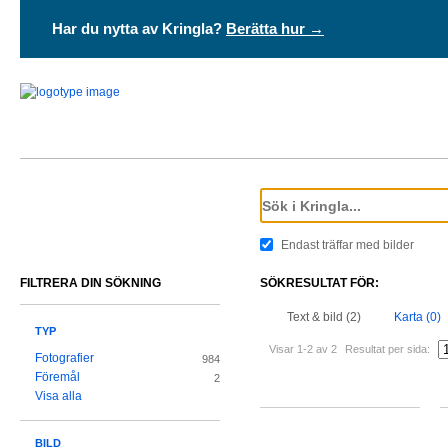
Har du nytta av Kringla?
Berätta hur →
Endast träffar med bilder
FILTRERA DIN SÖKNING
SÖKRESULTAT FÖR:
Text & bild (2)
Karta (0)
TYP
Visar 1-2 av 2
Resultat per sida:
Fotografier
984
Föremål
2
Visa alla
BILD