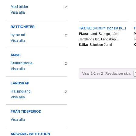
Med bilder
2
Visa alla
RÄTTIGHETER
TÄCKE
(Kulturhistoriskt fö...)
Plats:
Land: Sverige, Län:
P
by-nc-nd
2
Jämtlands län, Landskap: ...
J
Visa alla
Källa:
Stiftelsen Jamtli
K
ÄMNE
Kulturhistoria
2
Visa alla
Visar 1-2 av 2
Resultat per sida:
LANDSKAP
Hälsingland
2
Visa alla
FRÅN TIDSPERIOD
Visa alla
ANSVARIG INSTITUTION