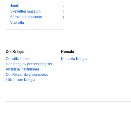
Jamtli
2
Skellefteå museum
2
Sörmlands museum
1
Visa alla
Om Kringla
Kontakt
Om söktjänsten
Kontakta Kringla
Hantering av personuppgifter
Anslutna institutioner
Om Riksantikvarieämbetet
Lättläst om Kringla