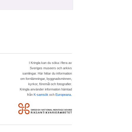
I Kringla kan du söka i flera av
Sveriges museers och arkivs
samlingar. Här hittar du information
om fornlämningar, byggnadsminnen,
kyrkor, föremål och fotografier.
Kringla använder information hämtad
från
K-samsök
och
Europeana
.