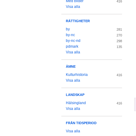
Med bilder
416
Visa alla
RÄTTIGHETER
by
281
by-nc
270
by-nc-nd
298
pdmark
135
Visa alla
ÄMNE
Kulturhistoria
416
Visa alla
LANDSKAP
Hälsingland
416
Visa alla
FRÅN TIDSPERIOD
Visa alla