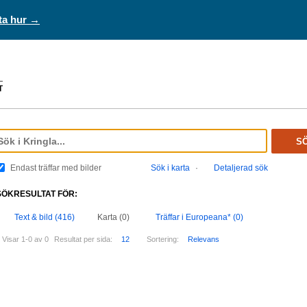
ta hur →
S
Endast träffar med bilder
Sök i karta
·
Detaljerad sök
SÖKRESULTAT FÖR:
Text & bild (416)
Karta (0)
Träffar i Europeana* (0)
Visar 1-0 av 0
Resultat per sida:
12
Sortering:
Relevans