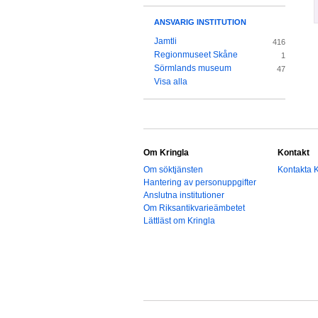
ANSVARIG INSTITUTION
Jamtli
416
Regionmuseet Skåne
1
Sörmlands museum
47
Visa alla
Om Kringla
Kontakt
Om söktjänsten
Kontakta K
Hantering av personuppgifter
Anslutna institutioner
Om Riksantikvarieämbetet
Lättläst om Kringla