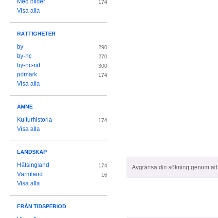
Med bilder
174
Visa alla
RÄTTIGHETER
by
290
by-nc
270
by-nc-nd
300
pdmark
174
Visa alla
ÄMNE
Kulturhistoria
174
Visa alla
LANDSKAP
Hälsingland
174
Avgränsa din sökning genom att z
Värmland
16
Visa alla
FRÅN TIDSPERIOD