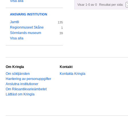
Visa alla
Visar 1-0 av 0
Resultat per sida:
ANSVARIG INSTITUTION
Jamtli
135
Regionmuseet Skåne
1
Sörmlands museum
39
Visa alla
Om Kringla
Kontakt
Om söktjänsten
Kontakta Kringla
Hantering av personuppgifter
Anslutna institutioner
Om Riksantikvarieämbetet
Lättläst om Kringla