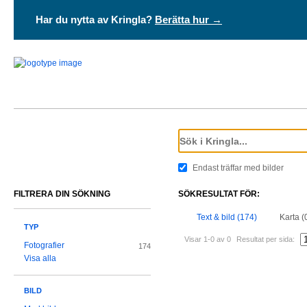
Har du nytta av Kringla?
Berätta hur →
Endast träffar med bilder
FILTRERA DIN SÖKNING
SÖKRESULTAT FÖR:
Text & bild (174)
Karta (
TYP
Visar 1-0 av 0
Resultat per sida:
Fotografier
174
Visa alla
BILD