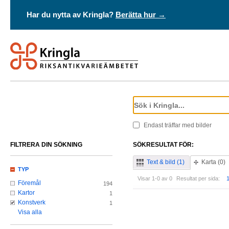
Har du nytta av Kringla?
Berätta hur →
Endast träffar med bilder
FILTRERA DIN SÖKNING
SÖKRESULTAT FÖR:
Text & bild (1)
Karta (0)
TYP
Visar 1-0 av 0
Resultat per sida:
Föremål
194
Kartor
1
Konstverk
1
Visa alla