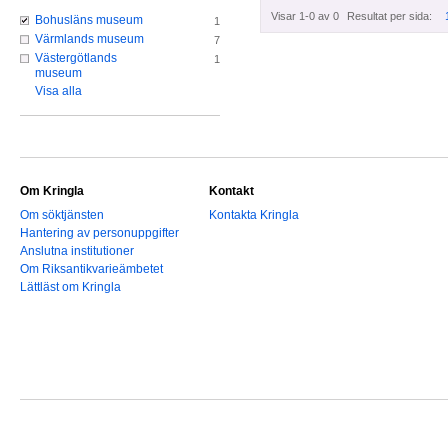
Visar 1-0 av 0
Resultat per sida:
Bohusläns museum
1
Värmlands museum
7
Västergötlands
1
museum
Visa alla
Om Kringla
Kontakt
Om söktjänsten
Kontakta Kringla
Hantering av personuppgifter
Anslutna institutioner
Om Riksantikvarieämbetet
Lättläst om Kringla