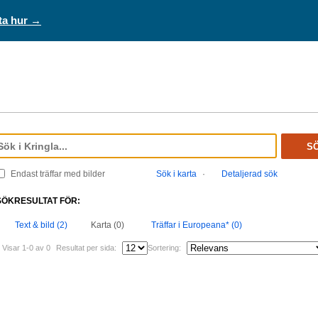
ta hur →
S
Endast träffar med bilder
Sök i karta
·
Detaljerad sök
SÖKRESULTAT FÖR:
Text & bild (2)
Karta (0)
Träffar i Europeana* (0)
Visar 1-0 av 0
Resultat per sida:
Sortering: