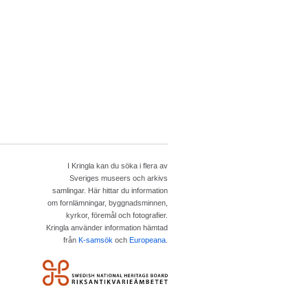
I Kringla kan du söka i flera av
Sveriges museers och arkivs
samlingar. Här hittar du information
om fornlämningar, byggnadsminnen,
kyrkor, föremål och fotografier.
Kringla använder information hämtad
från
K-samsök
och
Europeana
.