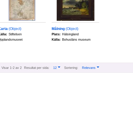
Karta
(Object)
Målning
(Object)
älla:
Stiftelsen
Plats:
Hälsingland
pplandsmuseet
Källa:
Bohusläns museum
Visar 1-2 av 2
Resultat per sida:
12
Sortering:
Relevans