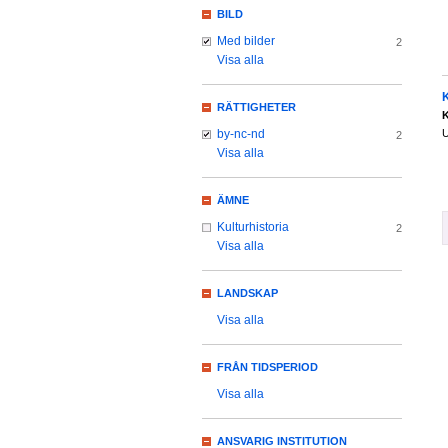
BILD
Med bilder
2
Visa alla
RÄTTIGHETER
K
U
by-nc-nd
2
Visa alla
ÄMNE
Kulturhistoria
2
Visa alla
LANDSKAP
Visa alla
FRÅN TIDSPERIOD
Visa alla
ANSVARIG INSTITUTION