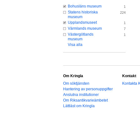
Bohusläns museum
1
Statens historiska
224
museum
Upplandsmuseet
1
Värmlands museum
7
Västergötlands
1
museum
Visa alla
Om Kringla
Kontakt
Om söktjänsten
Kontakta K
Hantering av personuppgifter
Anslutna institutioner
Om Riksantikvarieämbetet
Lättläst om Kringla