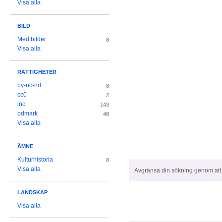
Visa alla
BILD
Med bilder
8
Visa alla
RÄTTIGHETER
by-nc-nd
8
cc0
2
inc
143
pdmark
48
Visa alla
ÄMNE
Kulturhistoria
8
Visa alla
Avgränsa din sökning genom att z
LANDSKAP
Visa alla