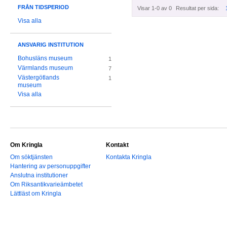
FRÅN TIDSPERIOD
Visar 1-0 av 0
Resultat per sida:
Visa alla
ANSVARIG INSTITUTION
Bohusläns museum
1
Värmlands museum
7
Västergötlands
1
museum
Visa alla
Om Kringla
Kontakt
Om söktjänsten
Kontakta Kringla
Hantering av personuppgifter
Anslutna institutioner
Om Riksantikvarieämbetet
Lättläst om Kringla