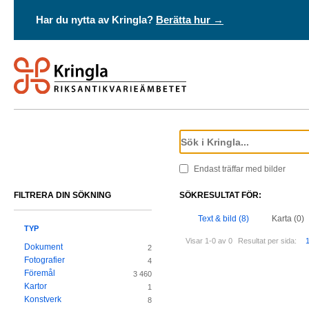
Har du nytta av Kringla?
Berätta hur →
Endast träffar med bilder
FILTRERA DIN SÖKNING
SÖKRESULTAT FÖR:
Text & bild (8)
Karta (0)
TYP
Visar 1-0 av 0
Resultat per sida:
Dokument
2
Fotografier
4
Föremål
3 460
Kartor
1
Konstverk
8