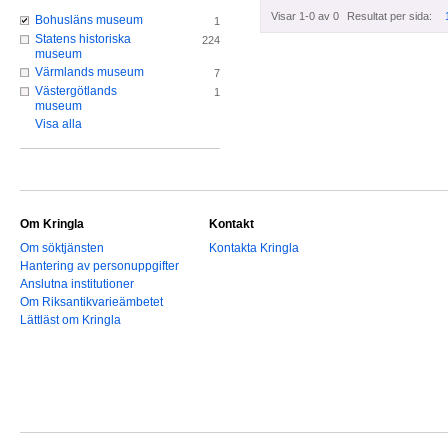
Visar 1-0 av 0
Resultat per sida:
Bohusläns museum
1
Statens historiska
224
museum
Värmlands museum
7
Västergötlands
1
museum
Visa alla
Om Kringla
Kontakt
Om söktjänsten
Kontakta Kringla
Hantering av personuppgifter
Anslutna institutioner
Om Riksantikvarieämbetet
Lättläst om Kringla