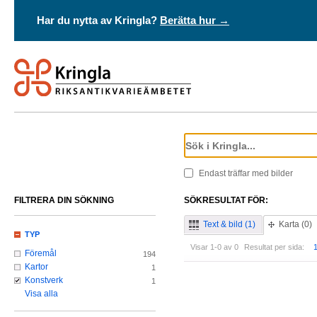
Har du nytta av Kringla?
Berätta hur →
Endast träffar med bilder
FILTRERA DIN SÖKNING
SÖKRESULTAT FÖR:
Text & bild (1)
Karta (0)
TYP
Visar 1-0 av 0
Resultat per sida:
Föremål
194
Kartor
1
Konstverk
1
Visa alla