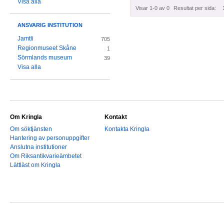
Visa alla
Visar 1-0 av 0
Resultat per sida:
ANSVARIG INSTITUTION
Jamtli
705
Regionmuseet Skåne
1
Sörmlands museum
39
Visa alla
Om Kringla
Kontakt
Om söktjänsten
Kontakta Kringla
Hantering av personuppgifter
Anslutna institutioner
Om Riksantikvarieämbetet
Lättläst om Kringla