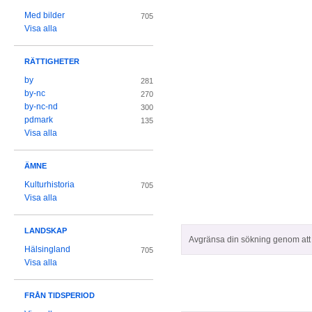
Med bilder
705
Visa alla
RÄTTIGHETER
by
281
by-nc
270
by-nc-nd
300
pdmark
135
Visa alla
ÄMNE
Kulturhistoria
705
Visa alla
LANDSKAP
Avgränsa din sökning genom att z
Hälsingland
705
Visa alla
FRÅN TIDSPERIOD