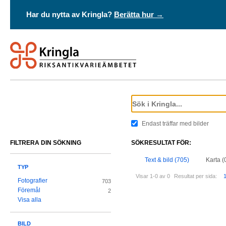
Har du nytta av Kringla?
Berätta hur →
Endast träffar med bilder
FILTRERA DIN SÖKNING
SÖKRESULTAT FÖR:
Text & bild (705)
Karta (
TYP
Visar 1-0 av 0
Resultat per sida:
Fotografier
703
Föremål
2
Visa alla
BILD