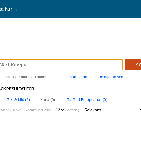
ta hur →
S
Endast träffar med bilder
Sök i karta
·
Detaljerad sök
SÖKRESULTAT FÖR:
Text & bild (2)
Karta (0)
Träffar i Europeana* (0)
Visar 1-0 av 0
Resultat per sida:
Sortering: