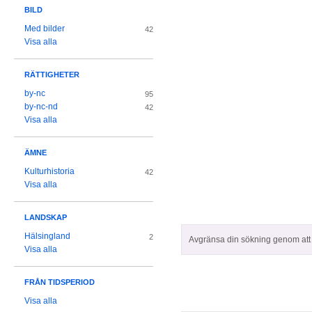
BILD
Med bilder
42
Visa alla
RÄTTIGHETER
by-nc
95
by-nc-nd
42
Visa alla
ÄMNE
Kulturhistoria
42
Visa alla
LANDSKAP
Hälsingland
2
Avgränsa din sökning genom att z
Visa alla
FRÅN TIDSPERIOD
Visa alla