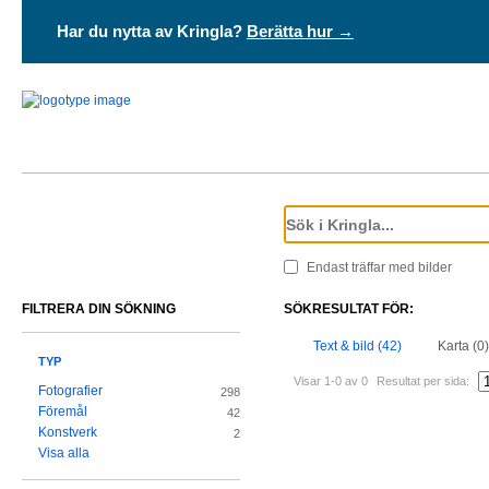
Har du nytta av Kringla?
Berätta hur →
Endast träffar med bilder
FILTRERA DIN SÖKNING
SÖKRESULTAT FÖR:
Text & bild (42)
Karta (0)
TYP
Visar 1-0 av 0
Resultat per sida:
Fotografier
298
Föremål
42
Konstverk
2
Visa alla