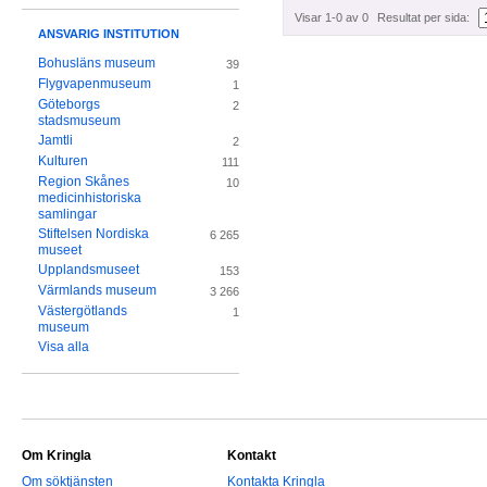
Visar 1-0 av 0
Resultat per sida:
ANSVARIG INSTITUTION
Bohusläns museum
39
Flygvapenmuseum
1
Göteborgs
2
stadsmuseum
Jamtli
2
Kulturen
111
Region Skånes
10
medicinhistoriska
samlingar
Stiftelsen Nordiska
6 265
museet
Upplandsmuseet
153
Värmlands museum
3 266
Västergötlands
1
museum
Visa alla
Om Kringla
Kontakt
Om söktjänsten
Kontakta Kringla