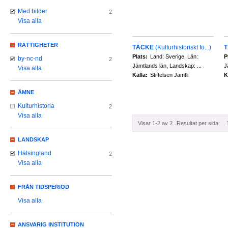
Med bilder
2
Visa alla
RÄTTIGHETER
TÄCKE
(Kulturhistoriskt fö...)
Plats:
Land: Sverige, Län:
P
by-nc-nd
2
Jämtlands län, Landskap: ...
J
Visa alla
Källa:
Stiftelsen Jamtli
K
ÄMNE
Kulturhistoria
2
Visa alla
Visar 1-2 av 2
Resultat per sida:
LANDSKAP
Hälsingland
2
Visa alla
FRÅN TIDSPERIOD
Visa alla
ANSVARIG INSTITUTION